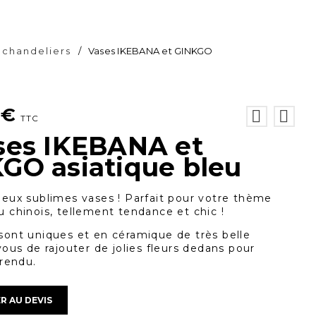
 chandeliers
/
Vases IKEBANA et GINKGO
0
€
TTC
ses IKEBANA et
GO asiatique bleu
deux sublimes vases ! Parfait pour votre thème
u chinois, tellement tendance et chic !
sont uniques et en céramique de très belle
vous de rajouter de jolies fleurs dedans pour
 rendu.
R AU DEVIS