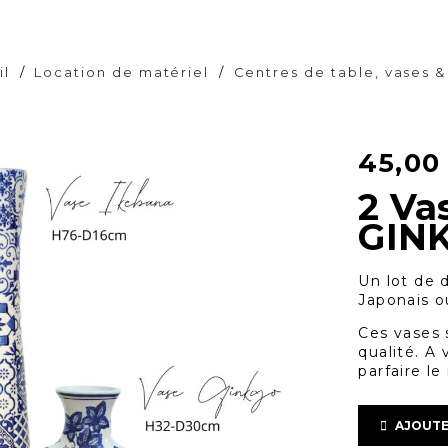
il
/
Location de matériel
/
Centres de table, vases &
45,0
2 Va
GINK
Un lot de 
Japonais o
Ces vases 
qualité. A 
parfaire le
AJOUTE