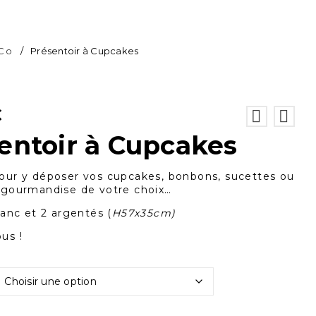
 Co
/
Présentoir à Cupcakes
€
entoir à Cupcakes
our y déposer vos cupcakes, bonbons, sucettes ou
 gourmandise de votre choix…
lanc et 2 argentés (
H57x35cm)
us !