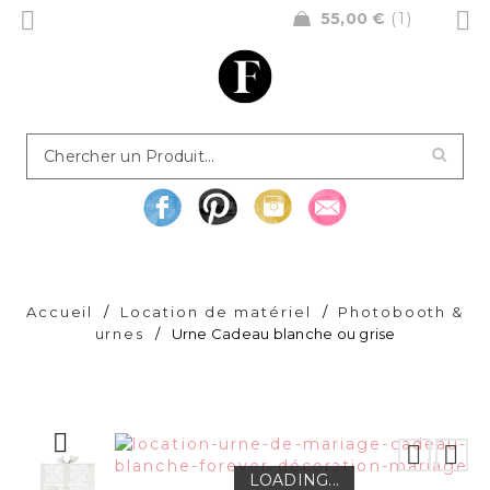
55,00
€
1
Accueil
/
Location de matériel
/
Photobooth &
urnes
/
Urne Cadeau blanche ou grise
LOADING...
LOADING...
LOADING...